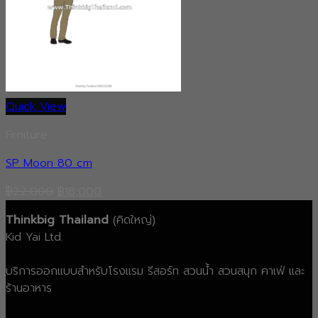
Quick View
Firniture
SP Moon 80 cm
Original
Current
฿
22,000
฿
18,000
price
price
Thinkbig Thailand
(คิดใหญ่)
was:
is:
Kid Yai Ltd.
฿22,000.
฿18,000.
บริการออกแบบสำหรับโรงแรม รีสอร์ท สวนน้ำ สวนสนุก คาเฟ่ และ
ร้านอาหาร