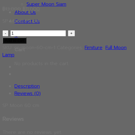
Super Moon Siam
Original
Current
฿
13,000
฿
11,000
About Us
price
price
SP Moon 60 cm
Contact Us
was:
is:
฿13,000.
฿11,000.
SP
0
Moon
Add to cart
60
SKU:
sp-moon-60-cm-1
Categories:
Firniture
,
Full Moon
Cart
cm
Lamp
quantity
No products in the cart.
Description
Reviews (0)
SP Moon 60 cm
Reviews
There are no reviews yet.