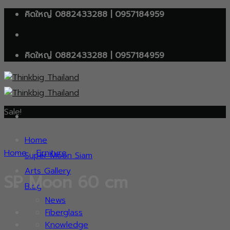
Skip
คิดใหญ่ 0882433288 | 0957184959
to
content
คิดใหญ่ 0882433288 | 0957184959
Sale!
Home
Home
/
Firniture
Super Moon Siam
Arts Gallery
SP Moon 60 cm
Blog
News
Fiberglass
Knowledge