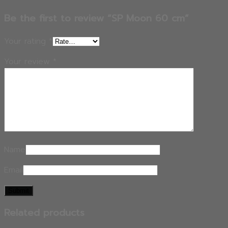
Be the first to review “SP Moon 60 cm”
Your rating
*
Your review
*
Name
Email
Related products