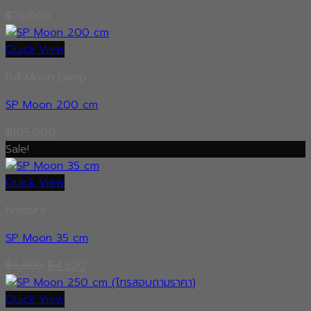
฿
75,000
Quick View
Full Moon Lamp
SP Moon 200 cm
฿
105,000
Sale!
Quick View
Firniture
SP Moon 35 cm
Original
Current
฿
6,500
฿
4,500
price
price
was:
is:
Quick View