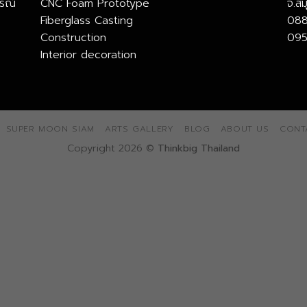
รณ์
CNC Foam Prototype
จ.ส
Fiberglass Casting
088
Construction
095
Interior decoration
SUPER MOON SIAM
ARTS GALLERY
BLOG
ABOUT US
CONT
Copyright 2026 ©
Thinkbig Thailand