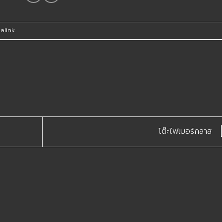
alink
.
โต๊ะไฟเบอร์กลาส