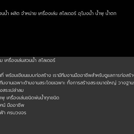
ำ ผลิต จำหน่าย เครื่องเล่น สไลเดอร์ อุโมงน้ำ น้ำพุ น้ำตก
ม เครื่องเล่นสวนน้ำ สไลเดอร์
้นที่ พร้อมเขียนแบบก่อสร้าง เรามีทีมงานมืออาชีพสำหรับดูแลการก่อสร้
ทีมงานเฉพาะด้านงานสระโดยเฉพาะ ทั้งการสร้างสระขนาดใหญ่ วางฐานรา
งสระเปล่าลม
พุ เครื่องเล่นชนิดพ่นน้ำทุกชนิด
ัศน์ มืออาชีพ
ฟฟ้า ครบวงจร