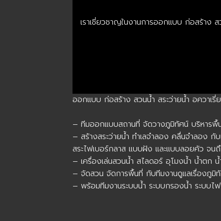
เราเชี่ยวชาญในงานการออกแบบ ก่อสร้าง สวนน้
ออกแบบ ก่อสร้าง สวนน้ำ สระว่ายน้ำ อควาเรี่ย
– ทีมออกแบบสถานที่ จัดวางภูมิทัศน์ บริหารพื
– สร้างสระว่ายน้ำ ทำเลจำลอง คลื่นจำลอง กับ
สระไฟเบอร์กลาส แบบฝัง และแบบลอยคัว จนถึ
– เครื่องเล่นสวนน้ำ สไลดอร์ อุโมงน้ำ น้ำตก น้ำ
– จัดสวน จัดการพื้นที่ กับทีมงานดูแลเรื่องภูมิท
– พร้อมทีมงานระบบน้ำ ระบบกรองน้ำ ระบบไ