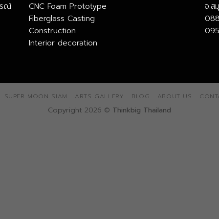
รณ์
CNC Foam Prototype
จ.ส
Fiberglass Casting
088
Construction
095
Interior decoration
SUPER MOON SIAM
ARTS GALLERY
BLOG
ABOUT US
CONT
Copyright 2026 ©
Thinkbig Thailand