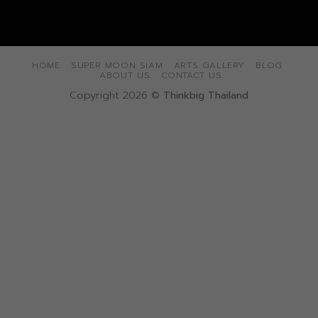
HOME
SUPER MOON SIAM
ARTS GALLERY
BLOG
ABOUT US
CONTACT US
Copyright 2026 ©
Thinkbig Thailand