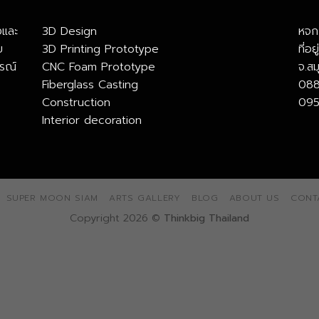
งและ
3D Design
หจก.
ย
3D Printing Prototype
ที่อ
รณ์
CNC Foam Prototype
จ.ส
Fiberglass Casting
088
Construction
095
Interior decoration
SUPER MOON SIAM
ARTS GALLERY
BLOG
ABOUT US
CONT
Copyright 2026 ©
Thinkbig Thailand