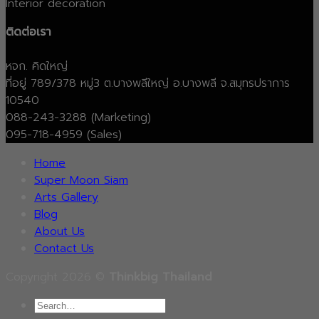
Interior decoration
ติดต่อเรา
หจก. คิดใหญ่
ที่อยู่ 789/378 หมู่3 ต.บางพลีใหญ่ อ.บางพลี จ.สมุทรปราการ
10540
088-243-3288 (Marketing)
095-718-4959 (Sales)
Home
Super Moon Siam
Arts Gallery
Blog
About Us
Contact Us
Copyright 2026 ©
Thinkbig Thailand
Search