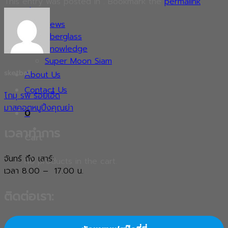
This entry was posted in . Bookmark the
permalink
.
Blog
News
Fiberglass
Knowledge
Super Moon Siam
sketball
About Us
Contact Us
โกมุ รพ ร้อยเอ็ด
มาสคอตหมูปิ้งคุณย่า
0
เวลาทำการ
Cart
จันทร์ ถึง เสาร์:
No products in the cart.
เวลา 8.00 – 17.00 น.
ติดต่อเรา: