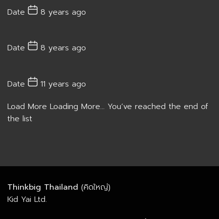
Date
8 years ago
Date
8 years ago
Date
11 years ago
Load More
Loading More...
You’ve reached the end of
the list
Thinkbig Thailand
(คิดใหญ่)
Kid Yai Ltd.