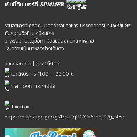
เย็นนี้ดินเนอร์ที่ 𝑺𝑼𝑴𝑴𝑬𝑹
ร้านอาหารที่ใกล้คุณมากกว่าร้านอาหาร บรรยากาศริมทะเลให้สัมผัส
กับความชิวที่ไม่เหมือนใคร
มาพร้อมกับเมนูมื้อค่ำ ได้ลิ้มลองกันหลากหลาย
และความเป็นบาหลีอย่างเต็มตัว
สนใจสอบถาม | จองโต๊ะได้ที่
เปิดให้บริการ 11:00 – 23.00 น.
𝐓𝐞𝐥 : 098-8324888
𝐋𝐨𝐜𝐚𝐭𝐢𝐨𝐧 :
https://maps.app.goo.gl/trccZqTDZCb6rdqf9?g_st=ic