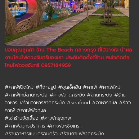
ขอบคุณลูกค้า ร้าน The Beach กลางกรุง ที่ไว้วางใจ นำผล
งานโคมไฟดวงจันทร์ของเรา ประดับติดตั้งที่ร้าน สนใจติดต่อ
โคมไฟดวงจันทร์ 0957184959
#คาเฟ่เปิดใหม่
#ที่ถ่ายรูป
#จุดเช็คอิน
#คาเฟ่
#คาเฟ่ใหม่
#คาเฟ่ใหม่ลาดกระบัง
#คาเฟ่ลาดกระบัง
#ลาดกระบัง
#ร้าน
อาหาร
#ร้านอาหารลาดกระบัง
#seafood
#อาหารทะเล
#รีวิว
คาเฟ่
#คาเฟ่ฟิวทะเล
#เช่าร้านจัดเลี้ยง
#คาเฟ่กรุงเทพ
#คาเฟสมุทรปราการ
#คาเฟ่ฉะเชิงเทรา
#ร้านอาหารแบบครอบครัว
#ร้านกาแฟลาดกระบัง